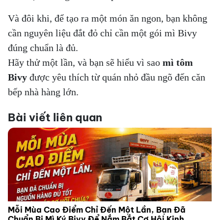
Và đôi khi, để tạo ra một món ăn ngon, bạn không
cần nguyên liệu đắt đỏ chỉ cần một gói mì Bivy
đúng chuẩn là đủ.
Hãy thử một lần, và bạn sẽ hiểu vì sao
mì tôm
Bivy
được yêu thích từ quán nhỏ đầu ngõ đến căn
bếp nhà hàng lớn.
Bài viết liên quan
Người Kinh Doanh Giỏi Không Chỉ Bán Được Hàng,
Mà Còn Chọn Đúng Người Đồng Hành