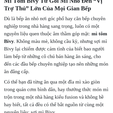
Mì Tôm Bivy Từ Gói Mì Nhỏ Đến “Vị
Trợ Thủ” Lớn Của Mọi Gian Bếp
Dù là bếp ăn nhỏ nơi góc phố hay căn bếp chuyên
nghiệp trong nhà hàng sang trọng, luôn có một
nguyên liệu quen thuộc âm thầm góp mặt:
mì tôm
Bivy
. Không màu mè, không cầu kỳ, nhưng sợi mì
Bivy lại chiếm được cảm tình của biết bao người
làm bếp từ những cô chú bán hàng ăn sáng, cho
đến các đầu bếp chuyên nghiệp tạo nên những món
ăn đẳng cấp.
Có thể bạn đã từng ăn qua một đĩa mì xào giòn
trong quán cơm bình dân, hay thưởng thức món mì
trộn trong một nhà hàng kiểu fusion và không hề
hay biết, tất cả đều có thể bắt nguồn từ cùng một
nguyên liệu: sợi mì Bivy.